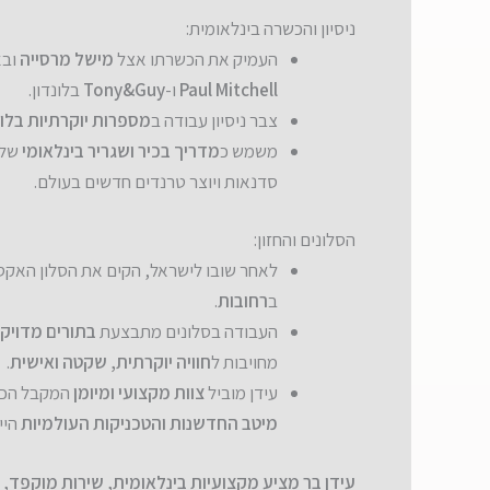
ניסיון והכשרה בינלאומית:
העמיק את הכשרתו אצל
מישל מרסייה
ובא
Paul Mitchell
ו-
Tony&Guy
בלונדון.
צבר ניסיון עבודה ב
מספרות יוקרתיות בלו
משמש כ
מדריך בכיר ושגריר בינלאומי
של 
סדנאות ויוצר טרנדים חדשים בעולם.
הסלונים והחזון:
לאחר שובו לישראל, הקים את הסלון האקס
ב
רחובות
.
העבודה בסלונים מתבצעת
בתורים מדויק
מחויבות ל
חוויה יוקרתית, שקטה ואישית
.
עידן מוביל
צוות מקצועי ומיומן
המקבל הכש
מיטב החדשנות והטכניקות העולמיות
היי
עידן בר מציע מקצועיות בינלאומית, שירות מוקפד,