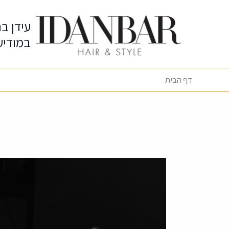
ילוג
תוכן
עידן ב
במודיעי
דף הבית